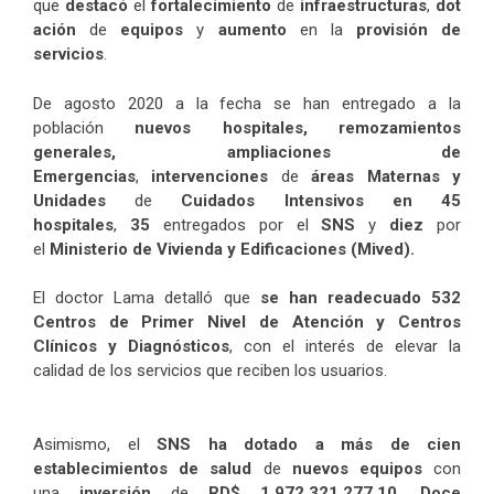
que
destacó
el
fortalecimiento
de
infraestructuras
,
dot
ación
de
equipos
y
aumento
en la
provisión de
servicios
.
De agosto 2020 a la fecha se han entregado a la
población
nuevos hospitales, remozamientos
generales, ampliaciones de
Emergencias
,
intervenciones
de
áreas Maternas y
Unidades
de
Cuidados Intensivos en 45
hospitales
,
35
entregados por el
SNS
y
diez
por
el
Ministerio de Vivienda y Edificaciones (Mived).
El doctor Lama detalló que
se han readecuado 532
Centros de Primer Nivel de Atención y Centros
Clínicos y Diagnósticos
, con el interés de elevar la
calidad de los servicios que reciben los usuarios.
Asimismo, el
SNS ha dotado a más de cien
establecimientos de salud
de
nuevos equipos
con
una
inversión
de
RD$ 1,972,321,277.10
.
Doce