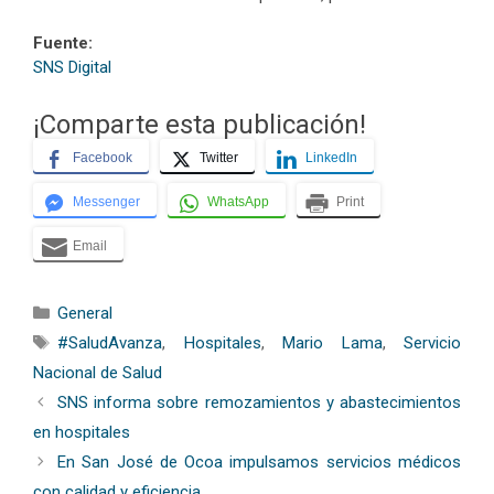
Fuente:
SNS Digita
l
¡Comparte esta publicación!
Facebook
Twitter
LinkedIn
Messenger
WhatsApp
Print
Email
Categorías
General
Etiquetas
#SaludAvanza
,
Hospitales
,
Mario Lama
,
Servicio
Nacional de Salud
SNS informa sobre remozamientos y abastecimientos
en hospitales
En San José de Ocoa impulsamos servicios médicos
con calidad y eficiencia.