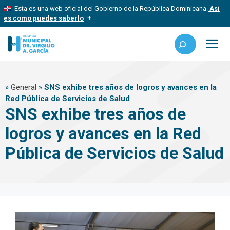
Saltar
Esta es una web oficial del Gobierno de la República Dominicana.
Así
al
es como puedes saberlo
contenido
Los sitios web oficiales utilizan .gob.do, .gov.do o .mil.do
Buscar
Un sitio .gob.do, .gov.do o .mil.do significa que pertenece a una
organización oficial del Estado dominicano.
Me
Los sitios web oficiales .gob.do, .gov.do o .mil.do seguros
»
General
»
SNS exhibe tres años de logros y avances en la
usan HTTPS
Red Pública de Servicios de Salud
Un candado (
) o https:// significa que estás conectado a un sitio
SNS exhibe tres años de
seguro dentro de .gob.do o .gov.do. Comparte información
confidencial solo en este tipo de sitios.
logros y avances en la Red
Pública de Servicios de Salud